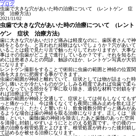
ブログ
虫歯で大きな穴があいた時の治療について (レントゲン 症
状 治療方法)
2021/11/02
虫歯で大きな穴があいた時の治療について (レント
ゲン 症状 治療方法)
歯に大きな穴があいだけど痛みは軽度なのに、歯医者さんで神
経をとるかも、と言われた経験はないでしょうか？穴があいて
いることは鏡で見たり舌で触ったりしてわかりますが、大事な
事はその虫歯がどこまで進行しているか？です。それを知るた
めには患者さんとの問診、触診のほか、レントゲン写真が大切
になります。
レントゲン撮影をすることで術前に虫歯の範囲と神経の位置関
係を大まかに把握する事ができます。
虫歯の範囲が神経と離れていて、症状としては物が詰まった時
少し痛いとか冷たいものが少ししみる程度であれば虫歯で柔ら
かくなっている部分を丁寧に取り除き、適切な材料で封鎖をす
れば治療は完了です。
虫歯の範囲が神経と交通して、症状としては何もしなくてもず
っと痛かったり、今は痛くなくても夜間に痛み止めを飲むほど
痛かったり、たたくと響いたり、飲食後数分間ずっと痛みがあ
るような場合は歯の神経を取る治療になります。正しくは「抜
髄」といい、歯髄(歯の神経)を除去したあと歯髄のあった空洞
を清掃し封鎖しやすいようにととのえる処置です。その後の一
連の治療を根管処置とよびます。根管処置が終わった後封鎖し
て詰めるか被せる治療になります。