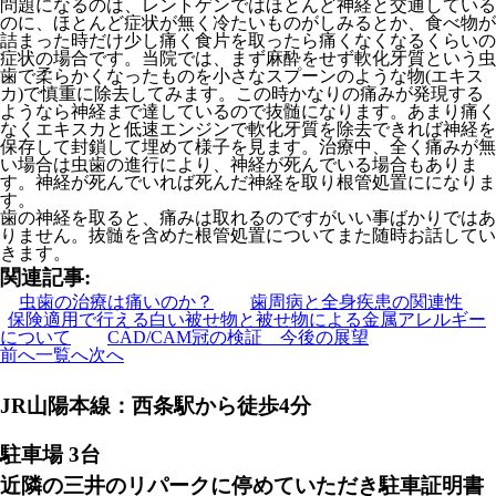
問題になるのは、レントゲンではほとんど神経と交通している
のに、ほとんど症状が無く冷たいものがしみるとか、食べ物が
詰まった時だけ少し痛く食片を取ったら痛くなくなるくらいの
症状の場合です。当院では、まず麻酔をせず軟化牙質という虫
歯で柔らかくなったものを小さなスプーンのような物(エキス
カ)で慎重に除去してみます。この時かなりの痛みが発現する
ようなら神経まで達しているので抜髄になります。あまり痛く
なくエキスカと低速エンジンで軟化牙質を除去できれば神経を
保存して封鎖して埋めて様子を見ます。治療中、全く痛みが無
い場合は虫歯の進行により、神経が死んでいる場合もありま
す。神経が死んでいれば死んだ神経を取り根管処置にになりま
す。
歯の神経を取ると、痛みは取れるのですがいい事ばかりではあ
りません。抜髄を含めた根管処置についてまた随時お話してい
きます。
関連記事:
虫歯の治療は痛いのか？
歯周病と全身疾患の関連性
保険適用で行える白い被せ物と被せ物による金属アレルギー
について
CAD/CAM冠の検証 今後の展望
前へ
一覧へ
次へ
JR山陽本線：西条駅から徒歩4分
駐車場 3台
近隣の三井のリパークに停めていただき駐車証明書