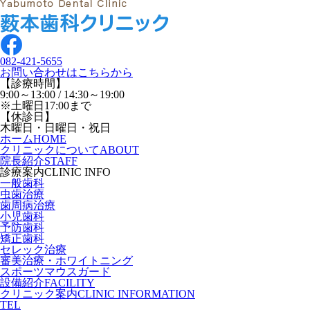
082-421-5655
お問い合わせはこちらから
【診療時間】
9:00～13:00 / 14:30～19:00
※土曜日17:00まで
【休診日】
木曜日・日曜日・祝日
ホーム
HOME
クリニックについて
ABOUT
院長紹介
STAFF
診療案内
CLINIC INFO
一般歯科
虫歯治療
歯周病治療
小児歯科
予防歯科
矯正歯科
セレック治療
審美治療・ホワイトニング
スポーツマウスガード
設備紹介
FACILITY
クリニック案内
CLINIC INFORMATION
TEL