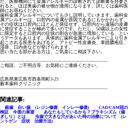
だ、医療機関にて金属アレルギーの診断されて診断書を持参さ
れると、ほぼ奥歯の被せ物が適用になります。詳しくは歯科医
師にお尋ねください。
歯科金属アレルギーについても少し説明していきます。歯科金
属アレルギーは、口腔内の金属が原因であるにもかかわらず、
その症状は口腔内にほとんど発症せず、口腔内から遠隔の皮膚
に発症することが極めて多いのです。ただし、50歳以上の女性
に限定すると口腔内の症状の割合が急激に増加している、とい
うデータもあります。具体的に歯科金属アレルギーにより引き
起こされる疾患をあげると、アトピー性皮膚炎、掌蹠膿疱症、
湿疹、口内炎などが挙げられます。
思い当たる節がある方は、ご気楽にご相談下さい。
———————————————————————–
ご相談、ご不明点等、お気軽にご連絡ください。
広島県東広島市西条岡町3-25
薮本歯科クリニック
———————————————————————–
関連記事:
銀歯 白い歯 (レジン修復 インレー修復)
CAD/CAM冠の
検証 今後の展望
あなたもしているかも？ブラキシズム（歯
ぎしり）とは
虫歯で大きな穴があいた時の治療について (レ
ントゲン 症状 治療方法)