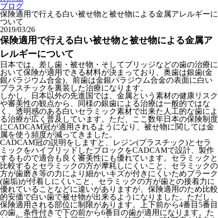
ブログ
保険適用で行える白い被せ物と被せ物による金属アレルギーに
ついて
2019/03/26
保険適用で行える白い被せ物と被せ物による金属ア
レルギーについて
日本では、差し歯・被せ物・そしてブリッジなどの歯の治療に
おいて保険が適用できる材料が決まっており、奥歯は銀歯(金
銀パラジウム合金)、前歯は金銀パラジウム合金の表面に白い
プラスチックを裏装した治療になります。
しかし、日本以外の先進国では、金属という素材の健康リスク
や審美性の観点から、同様の銀歯による治療は一般的ではな
く、透明感のある白いセラミック素材で出来た人工的な歯によ
る治療が広く普及しています。ただ、ここ数年日本の保険制度
にCADCAM冠が適用されるようになり、被せ物に関しては金
属を使う頻度が減ってきました。
CADCAM冠の説明をしますと、レジン(プラスチック)とセラ
ミックをハイブリッドしたブロックをCADCAMで設計、製作
するもので適合も良く審美性にも優れています。セラミックと
比較するとセラミックの方が摩耗しにくいこと、セラミックの
方が歯磨き等の力により細かいキズが付きにくいためプラーク
(歯垢)が付着しにくいこと、セラミックの方が歯との接着力に
優れていることなどに違いがありますが、保険適用のため比較
的安価で白い歯で被せ物が出来るようになりました。ただし、
保険適用される部位に制限があります。上下前から4番目5番目
の歯、条件付きで下の前から6番目の歯が適用になります。た