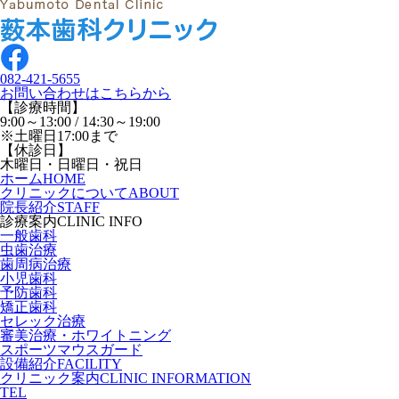
082-421-5655
お問い合わせはこちらから
【診療時間】
9:00～13:00 / 14:30～19:00
※土曜日17:00まで
【休診日】
木曜日・日曜日・祝日
ホーム
HOME
クリニックについて
ABOUT
院長紹介
STAFF
診療案内
CLINIC INFO
一般歯科
虫歯治療
歯周病治療
小児歯科
予防歯科
矯正歯科
セレック治療
審美治療・ホワイトニング
スポーツマウスガード
設備紹介
FACILITY
クリニック案内
CLINIC INFORMATION
TEL