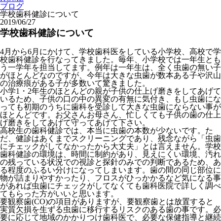
ブログ
学校歯科健診について
2019/06/27
学校歯科健診について
4月から6月にかけて、学校歯科医をしている小学校、高校で学
校歯科健診を行なってきました。毎年、小学校では一年生とも
う一学年を担当してます。例年は一年生は、全く虫歯の無い子
がほとんどなのですが、今年は大きな虫歯が数本ある子や沢山
の治療痕がある子が多数いて驚きました。
小学1・2年生のほとんどの親が子供の仕上げ磨きをしてあげて
いるため、子供の口の中の異変の有無に気付き、もし虫歯にな
っても初期のうちに歯科を受診して大きな虫歯にならない事が
ほとんどです。お父さんお母さん、忙しくても子供の歯の仕上
げ磨きをしてあげて守ってあげて下さい。
高校生の歯科健診では、本当に虫歯の本数が少ないです。た
だ、健診はあくまでスクリーニングであり、残念ながら「虫歯
にチェックがしてなかったから大丈夫」とは言えません。学校
歯科健診の環境は、時間に制約があり、見えにくい環境、汚れ
の残っている状況での視診と探針のみでの判断であるため、あ
る程度のふるい分けになってしまいます。歯の間の同じ部位に
物が詰まりやすかったり、フロスがひっかかるなど気になる事
があれば虫歯にチェックがしてなくても歯科医院で詳しく調べ
てもらった方がいいと思います。
要観察歯(CO)の項目がありますが、要観察歯とは放置すると
実質欠損を生ずる虫歯に移行するリスクのある歯の事です。必
要に応じて地域のかかりつけ歯科医で、必要な保健指導と継続