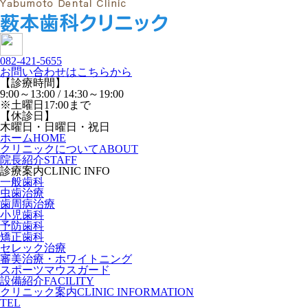
082-421-5655
お問い合わせはこちらから
【診療時間】
9:00～13:00 / 14:30～19:00
※土曜日17:00まで
【休診日】
木曜日・日曜日・祝日
ホーム
HOME
クリニックについて
ABOUT
院長紹介
STAFF
診療案内
CLINIC INFO
一般歯科
虫歯治療
歯周病治療
小児歯科
予防歯科
矯正歯科
セレック治療
審美治療・ホワイトニング
スポーツマウスガード
設備紹介
FACILITY
クリニック案内
CLINIC INFORMATION
TEL