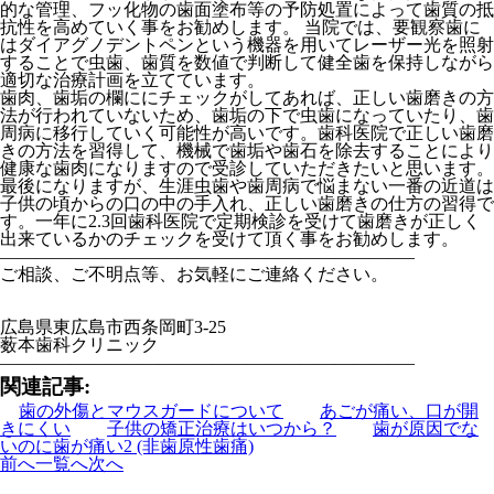
的な管理、フッ化物の歯面塗布等の予防処置によって歯質の抵
抗性を高めていく事をお勧めします。 当院では、要観察歯に
はダイアグノデントペンという機器を用いてレーザー光を照射
することで虫歯、歯質を数値で判断して健全歯を保持しながら
適切な治療計画を立てています。
歯肉、歯垢の欄ににチェックがしてあれば、正しい歯磨きの方
法が行われていないため、歯垢の下で虫歯になっていたり、歯
周病に移行していく可能性が高いです。歯科医院で正しい歯磨
きの方法を習得して、機械で歯垢や歯石を除去することにより
健康な歯肉になりますので受診していただきたいと思います。
最後になりますが、生涯虫歯や歯周病で悩まない一番の近道は
子供の頃からの口の中の手入れ、正しい歯磨きの仕方の習得で
す。一年に2.3回歯科医院で定期検診を受けて歯磨きが正しく
出来ているかのチェックを受けて頂く事をお勧めします。
———————————————————————–
ご相談、ご不明点等、お気軽にご連絡ください。
広島県東広島市西条岡町3-25
薮本歯科クリニック
———————————————————————–
関連記事:
歯の外傷とマウスガードについて
あごが痛い、口が開
きにくい
子供の矯正治療はいつから？
歯が原因でな
いのに歯が痛い2 (非歯原性歯痛)
前へ
一覧へ
次へ